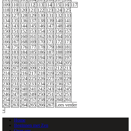
109
110
111
112
113
114
115
116
117
118
119
120
121
122
123
124
125
126
127
128
129
130
131
132
133
134
135
136
137
138
139
140
141
142
143
144
145
146
147
148
149
150
151
152
153
154
155
156
157
158
159
160
161
162
163
164
165
166
167
168
169
170
171
172
173
174
175
176
177
178
179
180
181
182
183
184
185
186
187
188
189
190
191
192
193
194
195
196
197
198
199
200
201
202
203
204
205
206
207
208
209
210
211
212
213
214
215
216
217
218
219
220
221
222
223
224
225
226
227
228
229
230
231
232
233
234
235
236
237
238
239
240
241
242
243
244
245
246
247
248
249
250
251
252
253
254
255
256
257
258
259
260
261
262
263
264
265
266
267
Lees verder
»
Home
Beginnen met Zen
Over ons