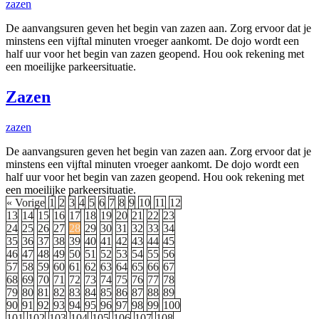
zazen
De aanvangsuren geven het begin van zazen aan. Zorg ervoor dat je
minstens een vijftal minuten vroeger aankomt. De dojo wordt een
half uur voor het begin van zazen geopend. Hou ook rekening met
een moeilijke parkeersituatie.
Zazen
zazen
De aanvangsuren geven het begin van zazen aan. Zorg ervoor dat je
minstens een vijftal minuten vroeger aankomt. De dojo wordt een
half uur voor het begin van zazen geopend. Hou ook rekening met
een moeilijke parkeersituatie.
« Vorige
1
2
3
4
5
6
7
8
9
10
11
12
13
14
15
16
17
18
19
20
21
22
23
24
25
26
27
28
29
30
31
32
33
34
35
36
37
38
39
40
41
42
43
44
45
46
47
48
49
50
51
52
53
54
55
56
57
58
59
60
61
62
63
64
65
66
67
68
69
70
71
72
73
74
75
76
77
78
79
80
81
82
83
84
85
86
87
88
89
90
91
92
93
94
95
96
97
98
99
100
101
102
103
104
105
106
107
108